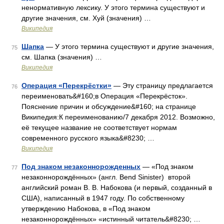
ненормативную лексику. У этого термина существуют и
другие значения, см. Хуй (значения) …
Википедия
Шапка
— У этого термина существуют и другие значения,
75
см. Шапка (значения) …
Википедия
Операция «Перекрёстки»
— Эту страницу предлагается
76
переименовать&#160;в Операция «Перекрёсток».
Пояснение причин и обсуждение&#160; на странице
Википедия:К переименованию/7 декабря 2012. Возможно,
её текущее название не соответствует нормам
современного русского языка&#8230; …
Википедия
Под знаком незаконнорожденных
— «Под знаком
77
незаконнорождённых» (англ. Bend Sinister) второй
английский роман В. В. Набокова (и первый, созданный в
США), написанный в 1947 году. По собственному
утверждению Набокова, в «Под знаком
незаконнорождённых» «истинный читатель&#8230; …