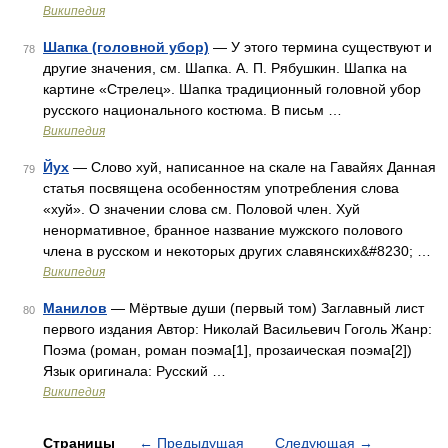
Википедия
Шапка (головной убор)
— У этого термина существуют и
78
другие значения, см. Шапка. А. П. Рябушкин. Шапка на
картине «Стрелец». Шапка традиционный головной убор
русского национального костюма. В письм …
Википедия
Йух
— Слово хуй, написанное на скале на Гавайях Данная
79
статья посвящена особенностям употребления слова
«хуй». О значении слова см. Половой член. Хуй
ненормативное, бранное название мужского полового
члена в русском и некоторых других славянских&#8230; …
Википедия
Манилов
— Мёртвые души (первый том) Заглавный лист
80
первого издания Автор: Николай Васильевич Гоголь Жанр:
Поэма (роман, роман поэма[1], прозаическая поэма[2])
Язык оригинала: Русский …
Википедия
Страницы
←
Предыдущая
Следующая
→