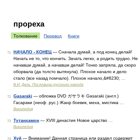
прореха
Толкование
Перевод
Книги
НАЧАЛО - КОНЕЦ
— Сначала думай, а под конец делай!
71
Начать не то, что кончить. Зачать легко, а родить трудно. Не
начавши думай, а начавши делай! Тонко запряла, да скоро
оборвала (да толсто вытянула). Плохое начало и дело
стало (все назад помчало). Плохое начало,&#8230; …
В.И. Даль. Пословицы русского народа
Gasaraki
— обложка DVD ガサラキ Gasaraki (англ.)
72
Гасараки (неоф. рус.) Жанр боевик, меха, мистика …
Википедия
Тутанхамон
— XVIII династия Новое царство …
73
Википедия
Хуй
— Внимание! Данная страница или раздел содержит
74